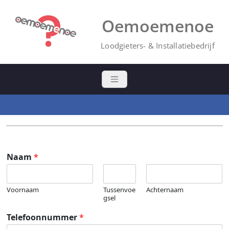
Ga
naar
Oemoemenoe
de
inhoud
Loodgieters- & Installatiebedrijf
Naam
*
Voornaam
Tussenvoe
Achternaam
gsel
Telefoonnummer
*